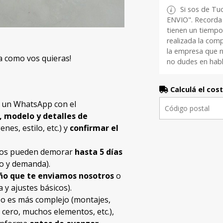
Si sos de Tu
ENVIO". Recorda 
tienen un tiempo
realizada la com
la empresa que n
a como vos quieras!
no dudes en habl
Calculá el cos
s un WhatsApp con el
, modelo y detalles de
nes, estilo, etc.) y
confirmar el
idos pueden demorar
hasta 5 días
o y demanda).
eño que te enviamos nosotros
o
 y ajustes básicos).
a o es más complejo (montajes,
e cero, muchos elementos, etc.),