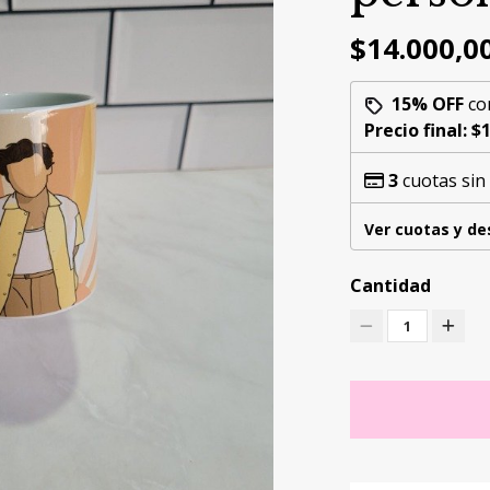
$14.000,0
15% OFF
co
Precio final:
$1
3
cuotas sin
Ver cuotas y d
Cantidad
1