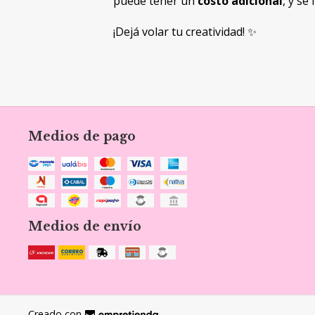
puede tener un
costo adicional
, y se
¡Dejá volar tu creatividad! ✨
Medios de pago
Medios de envío
Creado con