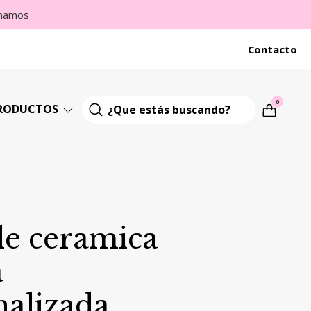
imamos
Contacto
0
RODUCTOS
de ceramica
a
nalizada