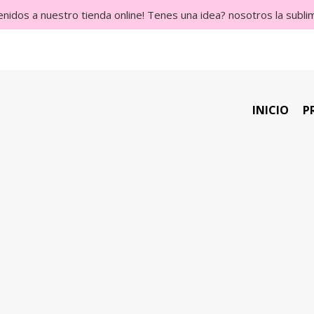
enidos a nuestro tienda online! Tenes una idea? nosotros la subl
INICIO
P